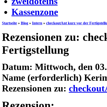
zweidoteins
Kassenzone
Startseite
»
Blog
»
Intern
»
checkoutAnt kurz vor der Fertigstell
Rezensionen zu: chec
Fertigstellung
Datum:
Mittwoch, den 03.
Name (erforderlich)
Kerim
Rezensionen zu:
checkoutA
Rezension: