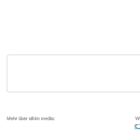
Mehr über alkim media:
We
Liefer- und Versandkosten
Amazon Pay Checkout
Privatsphäre und Datenschutz
Amazon Pay für Plentymarkets -
Mix