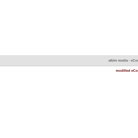
Unsere AGB
Anleitung
Der
Impressum
Ba
alkim media - eCo
modified eC