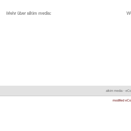
Mehr über alkim media:
We
Liefer- und Versandkosten
Amazon Pay Checkout
Privatsphäre und Datenschutz
Amazon Pay für Plentymarkets -
Unsere AGB
Anleitung
Impressum
alkim media - eC
modified eC